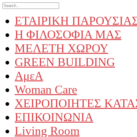
ΕΤΑΙΡΙΚΗ ΠΑΡΟΥΣΙΑ
Η ΦΙΛΟΣΟΦΙΑ ΜΑΣ
ΜΕΛΕΤΗ ΧΩΡΟΥ
GREEN BUILDING
ΑμεΑ
Woman Care
ΧΕΙΡΟΠΟΙΗΤΕΣ ΚΑΤ
ΕΠΙΚΟΙΝΩΝΙΑ
Living Room