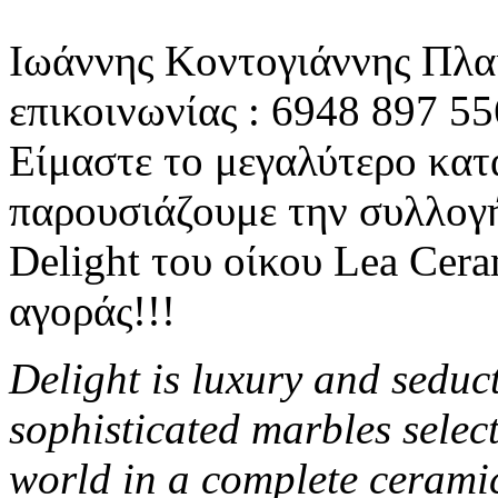
Ιωάννης Κοντογιάννης Πλα
επικοινωνίας : 6948 897 55
Είμαστε το μεγαλύτερο κατ
παρουσιάζουμε την συλλογή
Delight του οίκου Lea Cera
αγοράς!!!
Delight is luxury and seduct
sophisticated marbles selec
world in a complete ceramic