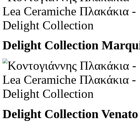
Delight Collection Marqu
Delight Collection Venat