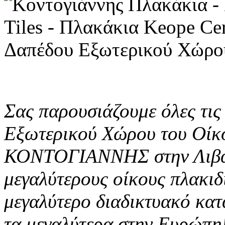
Σας παρουσιάζουμε όλες τις
Εξωτερικού Χώρου του Οίκο
ΚΟΝΤΟΓΙΑΝΝΗΣ στην Λιβαδε
μεγαλύτερους οίκους πλακιδ
μεγαλύτερο διαδικτυακό κατ
τα μεγαλύτερα στην Ευρώπη