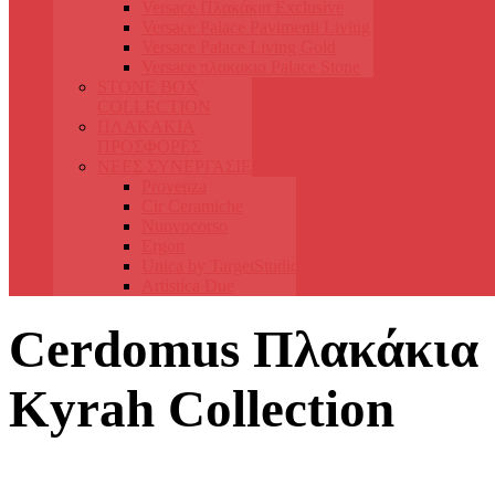
Versace Πλακάκια Exclusive
Versace Palace Pavimenti Living
Versace Palace Living Gold
Versace πλακακια Palace Stone
STONE BOX
COLLECTION
ΠΛΑΚΑΚΙΑ
ΠΡΟΣΦΟΡΕΣ
ΝΕΕΣ ΣΥΝΕΡΓΑΣΙΕΣ
Provenza
Cir Ceramiche
Nuovocorso
Ergon
Unica by TargetStudio
Artistica Due
Cerdomus Πλακάκια
Kyrah Collection