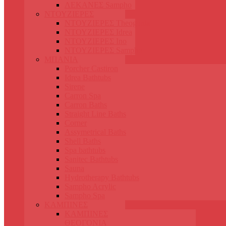
ΛΕΚΑΝΕΣ Sampho
ΝΤΟΥΖΙΕΡΕΣ
ΝΤΟΥΖΙΕΡΕΣ Theogonia
ΝΤΟΥΖΙΕΡΕΣ Idrea
ΝΤΟΥΖΙΕΡΕΣ Ino
ΝΤΟΥΖΙΕΡΕΣ Sampho
ΜΠΑΝΙΑ
Porcher Castiron
Idrea Bathtubs
Sirene
Carron Spa
Carron Baths
Straight Line Baths
Corner
Assymetrical Baths
Shell Baths
Spa bathtubs
Sanitec Bathtubs
Sauna
Hydrotherapy Bathtubs
Sampho Acrylic
Sampho Spa
ΚΑΜΠΙΝΕΣ
ΚΑΜΠΙΝΕΣ
ΘΕΟΓΟΝΙΑ