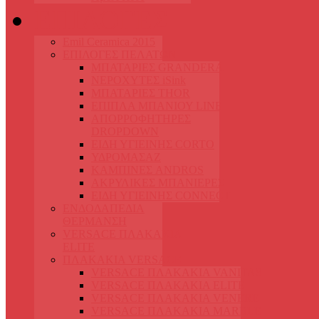
ΕΠΙΛΟΓΕΣ
Emil Ceramica 2015
ΕΠΙΛΟΓΕΣ ΠΕΛΑΤΩΝ
ΜΠΑΤΑΡΙΕΣ GRANDERA
ΝΕΡΟΧΥΤΕΣ iSink
ΜΠΑΤΑΡΙΕΣ THOR
ΕΠΙΠΛΑ ΜΠΑΝΙΟΥ LINE
ΑΠΟΡΡΟΦΗΤΗΡΕΣ
DROPDOWN
ΕΙΔΗ ΥΓΙΕΙΝΗΣ CORTO
ΥΔΡΟΜΑΣΑΖ
ΚΑΜΠΙΝΕΣ ANDROS
ΑΚΡΥΛΙΚΕΣ ΜΠΑΝΙΕΡΕΣ
ΕΙΔΗ ΥΓΙΕΙΝΗΣ CONNECT
ΕΝΔΟΔΑΠΕΔΙΑ
ΘΕΡΜΑΝΣΗ
VERSACE ΠΛΑΚΑKΙΑ
ELITE
ΠΛΑΚΑΚΙΑ VERSACE
VERSACE ΠΛΑΚΑΚΙΑ VANITAS
VERSACE ΠΛΑΚΑΚΙΑ ELITE
VERSACE ΠΛΑΚΑΚΙΑ VENERE
VERSACE ΠΛΑΚΑΚΙΑ MARBLE