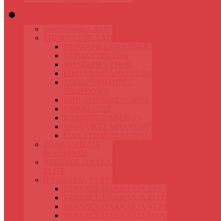
ΕΠΙΛΟΓΕΣ
Emil Ceramica 2015
ΕΠΙΛΟΓΕΣ ΠΕΛΑΤΩΝ
ΜΠΑΤΑΡΙΕΣ GRANDERA
ΝΕΡΟΧΥΤΕΣ iSink
ΜΠΑΤΑΡΙΕΣ THOR
ΕΠΙΠΛΑ ΜΠΑΝΙΟΥ LINE
ΑΠΟΡΡΟΦΗΤΗΡΕΣ
DROPDOWN
ΕΙΔΗ ΥΓΙΕΙΝΗΣ CORTO
ΥΔΡΟΜΑΣΑΖ
ΚΑΜΠΙΝΕΣ ANDROS
ΑΚΡΥΛΙΚΕΣ ΜΠΑΝΙΕΡΕΣ
ΕΙΔΗ ΥΓΙΕΙΝΗΣ CONNECT
ΕΝΔΟΔΑΠΕΔΙΑ
ΘΕΡΜΑΝΣΗ
VERSACE ΠΛΑΚΑKΙΑ
ELITE
ΠΛΑΚΑΚΙΑ VERSACE
VERSACE ΠΛΑΚΑΚΙΑ VANITAS
VERSACE ΠΛΑΚΑΚΙΑ ELITE
VERSACE ΠΛΑΚΑΚΙΑ VENERE
VERSACE ΠΛΑΚΑΚΙΑ MARBLE