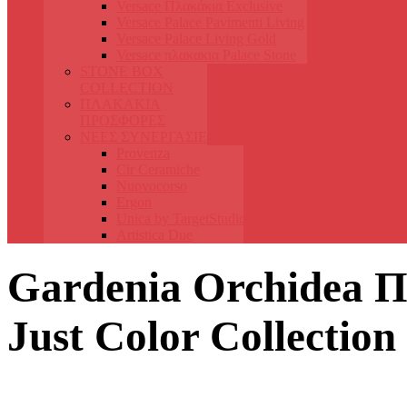
Versace Πλακάκια Exclusive
Versace Palace Pavimenti Living
Versace Palace Living Gold
Versace πλακακια Palace Stone
STONE BOX
COLLECTION
ΠΛΑΚΑΚΙΑ
ΠΡΟΣΦΟΡΕΣ
ΝΕΕΣ ΣΥΝΕΡΓΑΣΙΕΣ
Provenza
Cir Ceramiche
Nuovocorso
Ergon
Unica by TargetStudio
Artistica Due
Gardenia Orchidea 
Just Color Collection