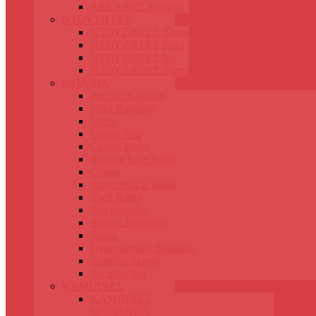
ΛΕΚΑΝΕΣ Sampho
ΝΤΟΥΖΙΕΡΕΣ
ΝΤΟΥΖΙΕΡΕΣ Theogonia
ΝΤΟΥΖΙΕΡΕΣ Idrea
ΝΤΟΥΖΙΕΡΕΣ Ino
ΝΤΟΥΖΙΕΡΕΣ Sampho
ΜΠΑΝΙΑ
Porcher Castiron
Idrea Bathtubs
Sirene
Carron Spa
Carron Baths
Straight Line Baths
Corner
Assymetrical Baths
Shell Baths
Spa bathtubs
Sanitec Bathtubs
Sauna
Hydrotherapy Bathtubs
Sampho Acrylic
Sampho Spa
ΚΑΜΠΙΝΕΣ
ΚΑΜΠΙΝΕΣ
ΘΕΟΓΟΝΙΑ