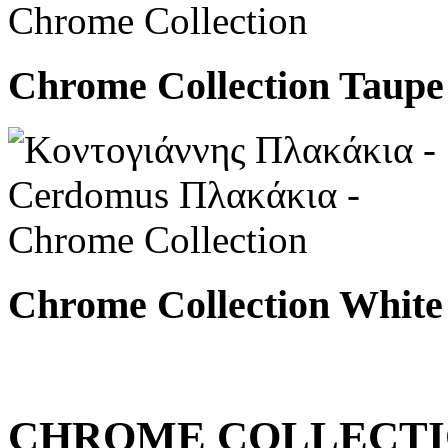
Chrome Collection Taupe
Chrome Collection White
CHROME COLLECTI