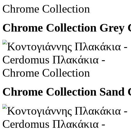
Chrome Collection Grey 
Chrome Collection Sand 