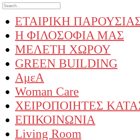
ΕΤΑΙΡΙΚΗ ΠΑΡΟΥΣΙΑ
Η ΦΙΛΟΣΟΦΙΑ ΜΑΣ
ΜΕΛΕΤΗ ΧΩΡΟΥ
GREEN BUILDING
ΑμεΑ
Woman Care
ΧΕΙΡΟΠΟΙΗΤΕΣ ΚΑΤ
ΕΠΙΚΟΙΝΩΝΙΑ
Living Room