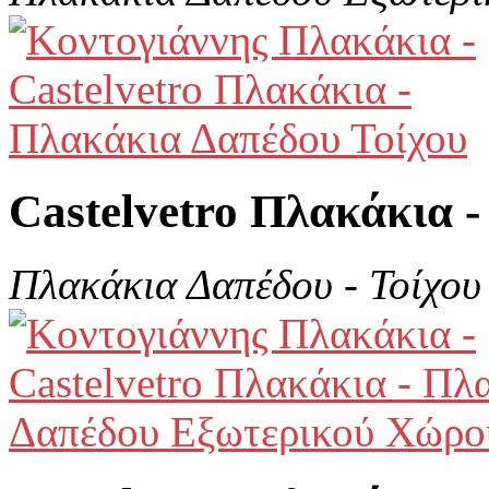
Castelvetro Πλακάκια -
Πλακάκια Δαπέδου - Τοίχου