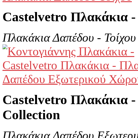
Castelvetro Πλακάκια -
Πλακάκια Δαπέδου - Τοίχου
Castelvetro Πλακάκια -
Collection
Πλακάκια Δαπέδου Εξωτερ