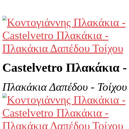
Castelvetro Πλακάκια -
Πλακάκια Δαπέδου - Τοίχου