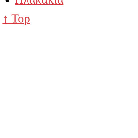
↑ Top