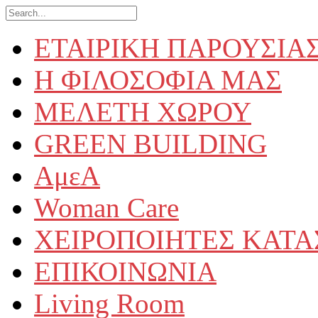
ΕΤΑΙΡΙΚΗ ΠΑΡΟΥΣΙΑ
Η ΦΙΛΟΣΟΦΙΑ ΜΑΣ
ΜΕΛΕΤΗ ΧΩΡΟΥ
GREEN BUILDING
ΑμεΑ
Woman Care
ΧΕΙΡΟΠΟΙΗΤΕΣ ΚΑΤ
ΕΠΙΚΟΙΝΩΝΙΑ
Living Room