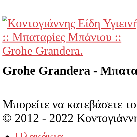
Grohe Grandera - Μπατα
Μπορείτε να κατεβάσετε τ
© 2012 - 2022 Κοντογιάνν
Πλακάκια