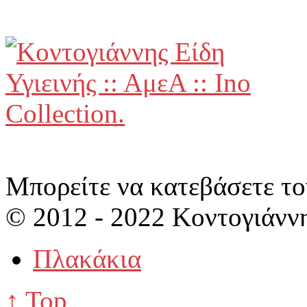
Μπορείτε να κατεβάσετε τ
© 2012 - 2022 Κοντογιάνν
Πλακάκια
↑ Top