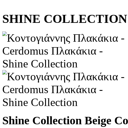
SHINE COLLECTION
Shine Collection Beige Co