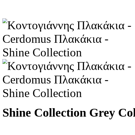
Shine Collection Grey Co