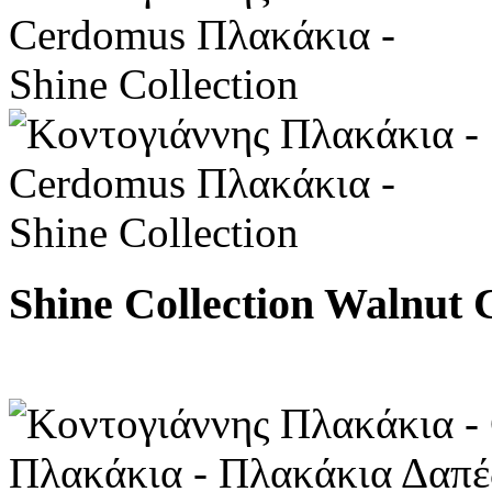
Shine Collection Walnut 