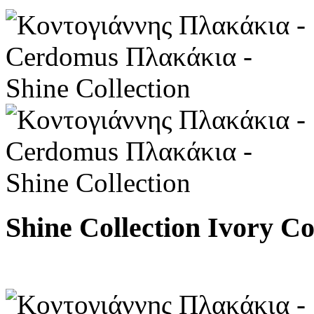
Shine Collection Ivory Co