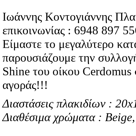
Ιωάννης Κοντογιάννης Πλα
επικοινωνίας : 6948 897 55
Είμαστε το μεγαλύτερο κατ
παρουσιάζουμε την συλλογή
Shine του οίκου Cerdomus σ
αγοράς!!!
Διαστάσεις πλακιδίων : 20
Διαθέσιμα χρώματα : Beige, 