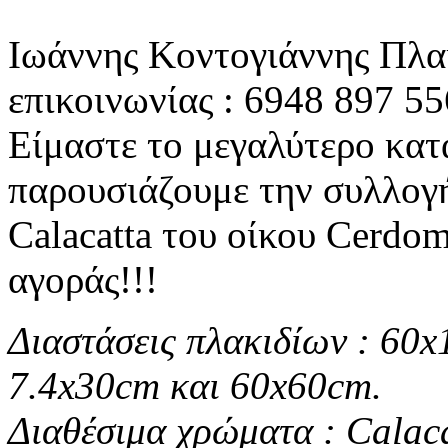
Ιωάννης Κοντογιάννης Πλα
επικοινωνίας : 6948 897 55
Είμαστε το μεγαλύτερο κατ
παρουσιάζουμε την συλλογή
Calacatta του οίκου Cerdom
αγοράς!!!
Διαστάσεις πλακιδίων : 60
7.4x30cm και 60x60cm.
Διαθέσιμα χρώματα : Calaca