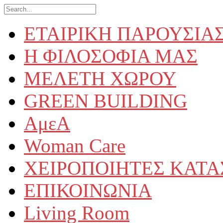
ΕΤΑΙΡΙΚΗ ΠΑΡΟΥΣΙΑ
Η ΦΙΛΟΣΟΦΙΑ ΜΑΣ
ΜΕΛΕΤΗ ΧΩΡΟΥ
GREEN BUILDING
ΑμεΑ
Woman Care
ΧΕΙΡΟΠΟΙΗΤΕΣ ΚΑΤ
ΕΠΙΚΟΙΝΩΝΙΑ
Living Room